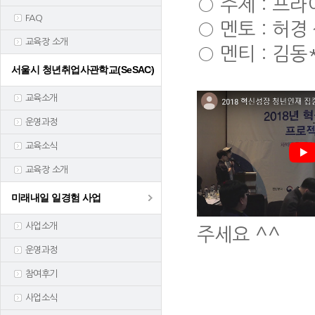
○ 주제 : 프
FAQ
○ 멘토 : 허
교육장 소개
○ 멘티 : 김동
서울시 청년취업사관학교(SeSAC)
교육소개
운영과정
교육소식
교육장 소개
미래내일 일경험 사업
사업소개
주세요 ^^
운영과정
참여후기
사업소식