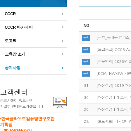
CCCR
NO
CCCR 아카데미
공지
로고BI
[모집공고] CCCR A
공지
교육장 소개
[전문인력] 2026
공지
공지사항
[KCIA] HW/SW 기
공지
31
[혁신성장] 2019 혁
고객센터
30
[혁신성장 1기 소식] 
문의사항이 있으시면
친절히 안내해드리겠습니다.
29
[혁신성장 1기 소식] 
•한국클라우드컴퓨팅연구조합
28
기획팀
☎ 02-6344-7348