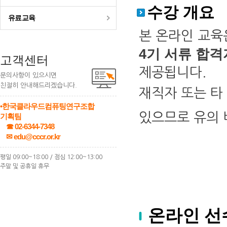
수강 개요
유료교육
본 온라인 교육
4기 서류 합격
고객센터
제공됩니다.
문의사항이 있으시면
친절히 안내해드리겠습니다.
재직자 또는 타
•한국클라우드컴퓨팅연구조합
있으므로 유의 
기획팀
☎ 02-6344-7348
✉ edu@cccr.or.kr
평일 09:00~18:00 / 점심 12:00~13:00
주말 및 공휴일 휴무
온라인 선