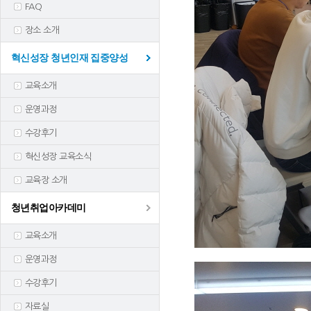
FAQ
장소 소개
혁신성장 청년인재 집중양성
교육소개
운영과정
수강후기
혁신성장 교육소식
교육장 소개
청년취업아카데미
교육소개
운영과정
수강후기
자료실