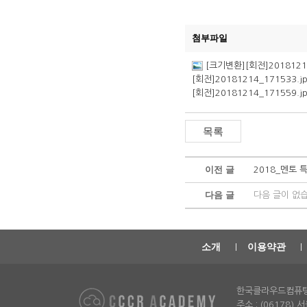
첨부파일
[크기변환][회전]20181214
[회전]20181214_171533.j
[회전]20181214_171559.j
이전 글
2018_멘토 특
다음 글
다음 글이 없
소개
이용약관
한국클라우드컴퓨
주소 : (06178)