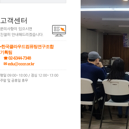
고객센터
문의사항이 있으시면
친절히 안내해드리겠습니다.
•한국클라우드컴퓨팅연구조합
기획팀
☎ 02-6344-7348
✉ edu@cccr.or.kr
평일 09:00~18:00 / 점심 12:00~13:00
주말 및 공휴일 휴무