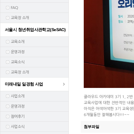
FAQ
교육장 소개
서울시 청년취업사관학교(SeSAC)
교육소개
운영과정
교육소식
교육장 소개
미래내일 일경험 사업
사업소개
클라우드 아카데미 3기 1, 2
교육사업에 대한 전반적인 내용
운영과정
아직은 어색어색한 3기 교육생들.
6개월동안 잘해봅시다!!!~~
참여후기
첨부파일
사업소식