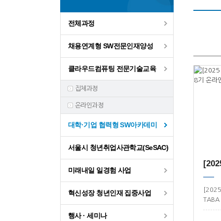
전체과정
채용연계형 SW전문인재양성
클라우드컴퓨팅 전문기술교육
집체과정
온라인과정
대학·기업 협력형 SW아카데미
서울시 청년취업사관학교(SeSAC)
미래내일 일경험 사업
[20
혁신성장 청년인재 집중사업
TAB
시스템
행사 · 세미나