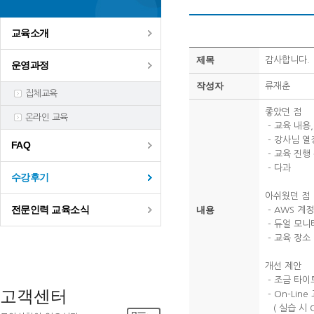
교육소개
제목
감사합니다.
운영과정
작성자
류재춘
집체교육
좋았던 점
온라인 교육
- 교육 내용
- 강사님 열
FAQ
- 교육 진행
- 다과
수강후기
아쉬웠던 점
전문인력 교육소식
내용
- AWS 계정
- 듀얼 모니
- 교육 장소
개선 제안
- 조금 타이
고객센터
- On-Li
( 실습 시 O