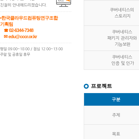
친절히 안내해드리겠습니다.
쿠버네티스의
스토리지
•한국클라우드컴퓨팅연구조합
기획팀
☎ 02-6344-7348
쿠버네티스
✉ edu@cccr.or.kr
패키지 관리자와
기능보완
평일 09:00~18:00 / 점심 12:00~13:00
주말 및 공휴일 휴무
쿠버네티스
인증 및 인가
프로젝트
구분
주제
목표